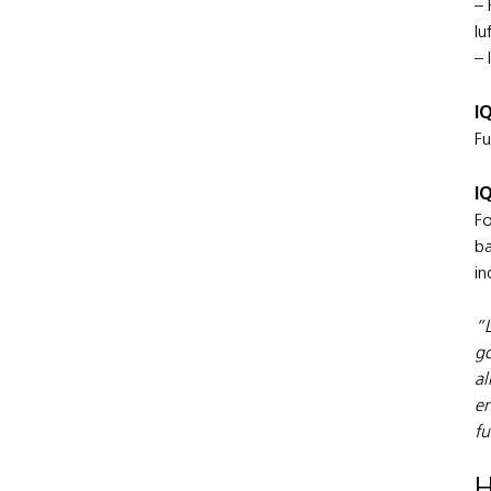
– 
lu
– 
I
Fu
I
Fo
ba
in
”L
go
al
en
fu