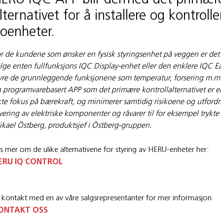
ERU IQC APP blir dermed det primær
lternativet for å installere og kontrol
oenheter.
r de kundene som ønsker en fysisk styringsenhet på veggen er det
lge enten fullfunksjons IQC Display-enhet eller den enklere IQC E
yre de grunnleggende funksjonene som temperatur, forsering m.m
 programvarebasert APP som det primære kontrollalternativet er e
te fokus på bærekraft, og minimerer samtidig risikoene og utfordri
vering av elektriske komponenter og råvarer til for eksempel trykte k
kael Östberg, produktsjef i Östberg-gruppen.
s mer om de ulike alternativene for styring av HERU-enheter her:
ERU IQ CONTROL
 kontakt med en av våre salgsrepresentanter for mer informasjon
ONTAKT OSS