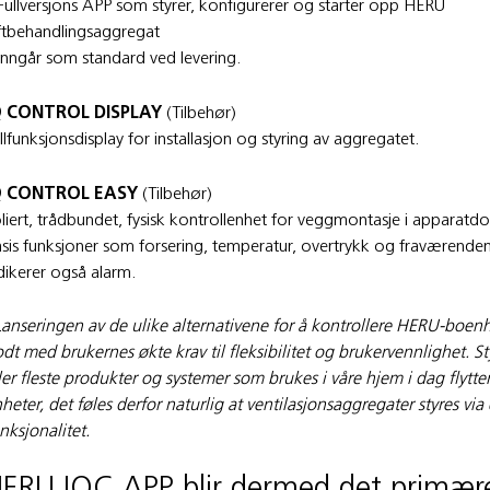
Fullversjons APP som styrer, konfigurerer og starter opp HERU
ftbehandlingsaggregat
Inngår som standard ved levering.
Q CONTROL DISPLAY
(Tilbehør)
llfunksjonsdisplay for installasjon og styring av aggregatet.
Q CONTROL EASY
(Tilbehør)
liert, trådbundet, fysisk kontrollenhet for veggmontasje i apparatd
sis funksjoner som forsering, temperatur, overtrykk og fraværend
dikerer også alarm.
anseringen av de ulike alternativene for å kontrollere HERU-boen
dt med brukernes økte krav til fleksibilitet og brukervennlighet. S
ler fleste produkter og systemer som brukes i våre hjem i dag flytter
heter, det føles derfor naturlig at ventilasjonsaggregater styres vi
nksjonalitet.