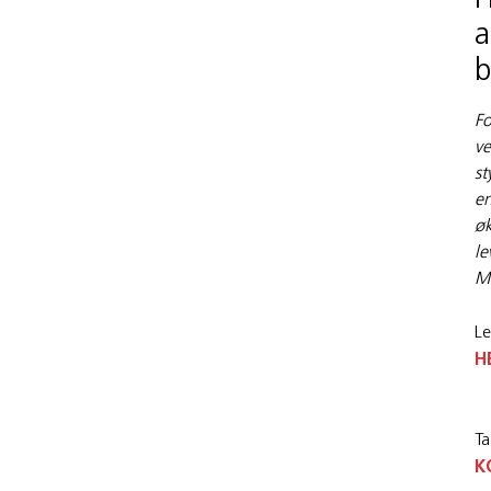
H
a
b
Fo
ve
st
en
øk
le
Mi
Le
H
Ta
K