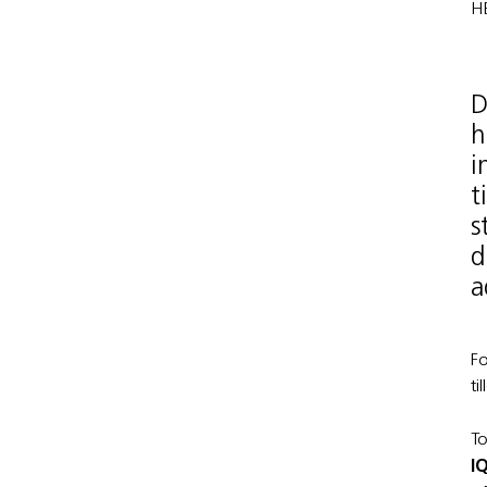
H
D
h
i
t
s
d
a
Fo
ti
To
I