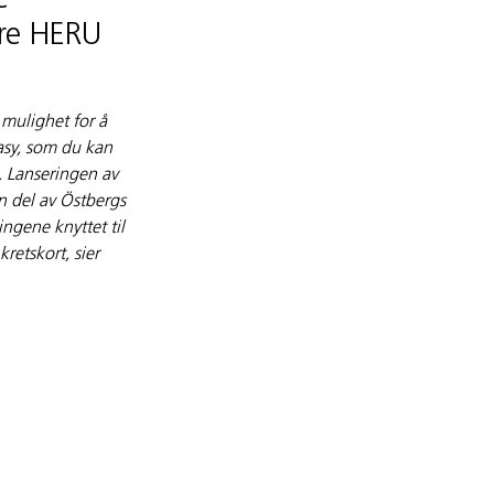
e
lere HERU
 mulighet for å
asy, som du kan
. Lanseringen av
n del av Östbergs
ngene knyttet til
retskort, sier