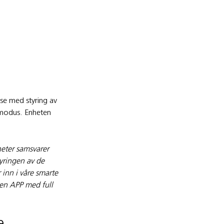
ose med styring av
emodus. Enheten
heter samsvarer
tyringen av de
 inn i våre smarte
a en APP med full